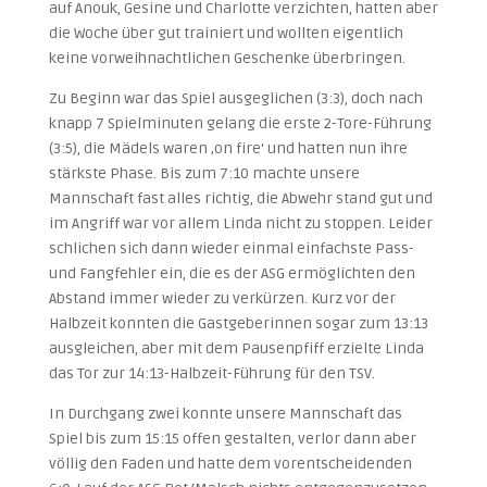
auf Anouk, Gesine und Charlotte verzichten, hatten aber
die Woche über gut trainiert und wollten eigentlich
keine vorweihnachtlichen Geschenke überbringen.
Zu Beginn war das Spiel ausgeglichen (3:3), doch nach
knapp 7 Spielminuten gelang die erste 2-Tore-Führung
(3:5), die Mädels waren ‚on fire‘ und hatten nun ihre
stärkste Phase. Bis zum 7:10 machte unsere
Mannschaft fast alles richtig, die Abwehr stand gut und
im Angriff war vor allem Linda nicht zu stoppen. Leider
schlichen sich dann wieder einmal einfachste Pass-
und Fangfehler ein, die es der ASG ermöglichten den
Abstand immer wieder zu verkürzen. Kurz vor der
Halbzeit konnten die Gastgeberinnen sogar zum 13:13
ausgleichen, aber mit dem Pausenpfiff erzielte Linda
das Tor zur 14:13-Halbzeit-Führung für den TSV.
In Durchgang zwei konnte unsere Mannschaft das
Spiel bis zum 15:15 offen gestalten, verlor dann aber
völlig den Faden und hatte dem vorentscheidenden