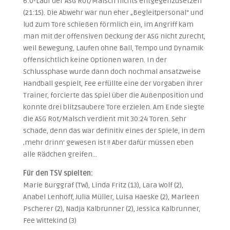
6:0-Lauf der ASG Rot/Malsch nichts entgegenzusetzen
(21:15). Die Abwehr war nun eher „Begleitpersonal“ und
lud zum Tore schießen förmlich ein, im Angriff kam
man mit der offensiven Deckung der ASG nicht zurecht,
weil Bewegung, Laufen ohne Ball, Tempo und Dynamik
offensichtlich keine Optionen waren. In der
Schlussphase wurde dann doch nochmal ansatzweise
Handball gespielt, Fee erfüllte eine der Vorgaben ihrer
Trainer, forcierte das Spiel über die Außenposition und
konnte drei blitzsaubere Tore erzielen. Am Ende siegte
die ASG Rot/Malsch verdient mit 30:24 Toren. Sehr
schade, denn das war definitiv eines der Spiele, in dem
‚mehr drinn‘ gewesen ist !! Aber dafür müssen eben
alle Rädchen greifen…
Für den TSV spielten:
Marie Burggraf (TW), Linda Fritz (13), Lara Wolf (2),
Anabel Lenhoff, Julia Müller, Luisa Haeske (2), Marleen
Pscherer (2), Nadja Kalbrunner (2), Jessica Kalbrunner,
Fee Wittekind (3)