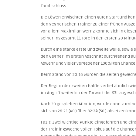
Torabschluss.
Die Löwen erwischten einen guten Start und konn
den gegnerischen Trainer zu einer frühen Ausze
Vor allem Maximilan Wernz konnte sich in diese
seiner insgesamt 11 Tore in den ersten 20 Minut
Durch eine starke erste und zweite Welle, sowie
den Gegner im ersten Abschnitt durchgehend auf 
Abwehr und vieler vergebener 100%igen Chancen 
Beim Stand von 20:16 wurden die Seiten gewechsel
Der Beginn der zweiten Hälfte verlief ähnlich wie
im Angriff weiterhin der Torwart der S3L abgesc
Nach 39 gespielten Minuten, wurde dann zumindes
sich von 26:21 (40.) über 32:24 (50.) absetzen k
Fazit: Zwei wichtige Punkte eingefahren und eine
der Trainingswoche vollen Fokus auf die Cha