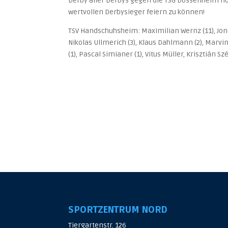
Derby aller Derbys gegen die TSG Dossenheim n
wertvollen Derbysieger feiern zu können!
TSV Handschuhsheim: Maximilian Wernz (11), Jonas 
Nikolas Ullmerich (3), Klaus Dahlmann (2), Marvin
(1), Pascal Simianer (1), Vitus Müller, Krisztián Szé
SPORTZENTRUM NORD
Tiergartenstr. 126