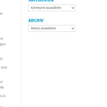
KATEGORIEN
Kategorien
as
ARCHIV
7
Archiv
wen
igen
tz.
g und
an
de.
n in