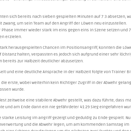
ten sich bereits nach sieben gespielten Minuten auf 7:3 absetzen, w
it zwang, um sein Team auf den Angriff der Löwen neu einzustellen.
r Phase immer wieder stark im eins gegen eins in Szene setzen und 
en erzielen.
 stark herausgespielten Chancen im Positionsangriff, konnten die Lö
Distanz halten, verpassten es jedoch sich aufgrund einer sehr löchr
bereits zur Halbzeit deutlicher abzusetzen.
t und eine deutliche Ansprache in der Halbzeit folgte von Trainer Bi
 die erste, wobei weiterhin kein Richtiger Zugriff in der Abwehr gelan
hossen wurde.
t zeitweise eine stabilere Abwehr gestellt, was dazu führte, dass m
onnte und am Ende dann ein nie gefährdeter 41:29 Sieg eingefahren wur
 starke Leistung im angriff gezeigt und geduldig zu Ende gespielt. Nu
ncenverwertung und die Abwehr legen, um am kommenden Samstag im