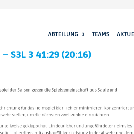
ABTEILUNG
TEAMS
AKTUE
 S3L 3 41:29 (20:16)
piel der Saison gegen die Spielgemeinschaft aus Saale und
richtung für das Heimspiel klar: Fehler minimieren, konzentriert u
 Abwehr stellen, um die nächsten zwei Punkte einzufahren.
r teilweise geklappt hat. Ein deutlicher und ungefährdeter Heimsieg
seite – allerdings mit ausbaufähiger Leistung in der Abwehr und dem