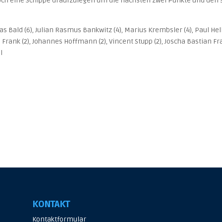
och eine Schippe draufzulegen um die nächsten zwei Punkte und den 
Bald (6), Julian Rasmus Bankwitz (4), Marius Krembsler (4), Paul Hell 
 Frank (2), Johannes Hoffmann (2), Vincent Stupp (2), Joscha Bastian F
l
KONTAKT
Kontaktformular