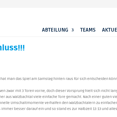
ABTEILUNG
TEAMS
AKTUE
luss!!!
at man das Spiel am Samstag hinten raus für sich entscheiden kön
 zwar mit 3 Toren vorne, doch dieser Vorsprung hielt sich nicht lan
ner aus Walzbachtal viele einfache Tore gemacht. Nach einer guten vie
chnelle Umschaltmomente verhalfen den Walzbachtalern zu einfache
gs immer besser darauf ein und so stand es zur Halbzeit 13:13 und alle