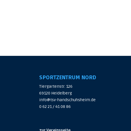
SPORTZENTRUM NORD
Tiergartenstr. 126
69120 Heidelberg
info@tsv-handschuhsheim.de
0 62 21 / 41 08 86
zur Vereinsseite