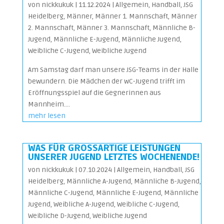
von
nickkukuk
|
11.12.2024
|
Allgemein
,
Handball
,
JSG
Heidelberg
,
Männer
,
Männer 1. Mannschaft
,
Männer
2. Mannschaft
,
Männer 3. Mannschaft
,
Männliche B-
Jugend
,
Männliche E-Jugend
,
Männliche Jugend
,
Weibliche C-Jugend
,
Weibliche Jugend
Am Samstag darf man unsere JSG-Teams in der Halle
bewundern. Die Mädchen der wC-Jugend trifft im
Eröffnungsspiel auf die Gegnerinnen aus
Mannheim....
mehr lesen
WAS FÜR GROSSARTIGE LEISTUNGEN U
NSERER JUGEND LETZTES WOCHENENDE!
von
nickkukuk
|
07.10.2024
|
Allgemein
,
Handball
,
JSG
Heidelberg
,
Männliche A-Jugend
,
Männliche B-Jugend
,
Männliche C-Jugend
,
Männliche E-Jugend
,
Männliche
Jugend
,
Weibliche A-Jugend
,
Weibliche C-Jugend
,
Weibliche D-Jugend
,
Weibliche Jugend