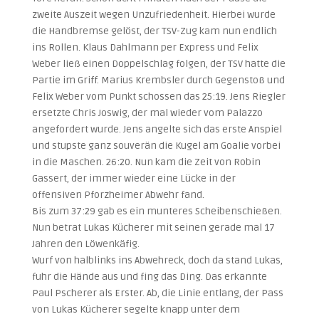
zweite Auszeit wegen Unzufriedenheit. Hierbei wurde
die Handbremse gelöst, der TSV-Zug kam nun endlich
ins Rollen. Klaus Dahlmann per Express und Felix
Weber ließ einen Doppelschlag folgen, der TSV hatte die
Partie im Griff. Marius Krembsler durch Gegenstoß und
Felix Weber vom Punkt schossen das 25:19. Jens Riegler
ersetzte Chris Joswig, der mal wieder vom Palazzo
angefordert wurde. Jens angelte sich das erste Anspiel
und stupste ganz souverän die Kugel am Goalie vorbei
in die Maschen. 26:20. Nun kam die Zeit von Robin
Gassert, der immer wieder eine Lücke in der
offensiven Pforzheimer Abwehr fand.
Bis zum 37:29 gab es ein munteres Scheibenschießen.
Nun betrat Lukas Kücherer mit seinen gerade mal 17
Jahren den Löwenkäfig.
Wurf von halblinks ins Abwehreck, doch da stand Lukas,
fuhr die Hände aus und fing das Ding. Das erkannte
Paul Pscherer als Erster. Ab, die Linie entlang, der Pass
von Lukas Kücherer segelte knapp unter dem