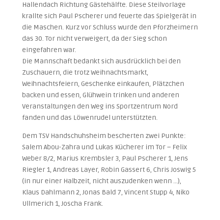
Hallendach Richtung Gästehälfte. Diese Steilvorlage
krallte sich Paul Pscherer und feuerte das Spielgerät in
die Maschen. Kurz vor Schluss wurde den Pforzheimern
das 30. Tor nicht verweigert, da der Sieg schon
eingefahren war.
Die Mannschaft bedankt sich ausdrücklich bei den
Zuschauern, die trotz Weihnachtsmarkt,
Weihnachtsfeiern, Geschenke einkaufen, Plätzchen
backen und essen, Glühwein trinken und anderen
Veranstaltungen den Weg ins Sportzentrum Nord
fanden und das Löwenrudel unterstützten.
Dem TSV Handschuhsheim bescherten zwei Punkte:
Salem Abou-Zahra und Lukas Kücherer im Tor – Felix
Weber 8/2, Marius Krembsler 3, Paul Pscherer 1, Jens
Riegler 1, Andreas Layer, Robin Gassert 6, Chris Joswig 5
(in nur einer Halbzeit, nicht auszudenken wenn …),
Klaus Dahlmann 2, Jonas Bald 7, Vincent Stupp 4, Niko
Ullmerich 1, Joscha Frank.