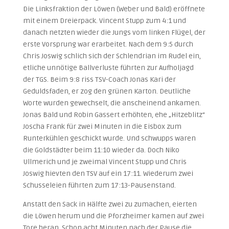
Die Linksfraktion der Löwen (Weber und Bald) eröffnete
mit einem Dreierpack. Vincent Stupp zum 4:1 und
danach netzten wieder die Jungs vom linken Flügel, der
erste Vorsprung war erarbeitet. Nach dem 9:5 durch
Chris Joswig schlich sich der Schlendrian im Rudel ein,
etliche unnötige Ballverluste führten zur Aufholjagd
der TGS. Beim 9:8 riss TSV-Coach Jonas Kari der
Geduldsfaden, er zog den grünen Karton. Deutliche
Worte wurden gewechselt, die anscheinend ankamen.
Jonas Bald und Robin Gassert erhöhten, ehe „Hitzeblitz“
Joscha Frank für zwei Minuten in die Eisbox zum
Runterkühlen geschickt wurde. Und schwupps waren
die Goldstädter beim 11:10 wieder da. Doch Niko
Ullmerich und je zweimal Vincent Stupp und Chris
Joswig hievten den TSV auf ein 17:11. Wiederum zwei
Schusseleien führten zum 17:13-Pausenstand.
Anstatt den Sack in Hälfte zwei zu zumachen, eierten
die Löwen herum und die Pforzheimer kamen auf zwei
Tore heran. Schon acht Minuten nach der Pause die