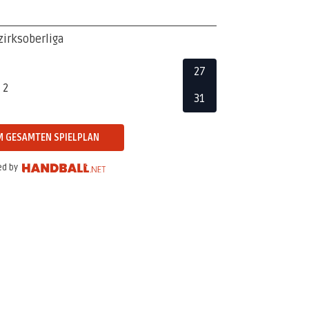
irksoberliga
27
 2
31
 GESAMTEN SPIELPLAN
d by