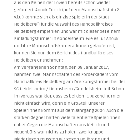
aus den Reihen der Löwen bereits schon wieder
gefordert. Anouk Edrich (auf dem Mannschaftsfoto 2
v.l.u.) konnte sich als einzige Spielerin der Stadt
Heidelberg(!) für die Auswahl des Handballkreises
Heidelberg empfehlen und war mit dieser bei einem
Einladungsturnier in Gondelsheim. Wie es für Anouk
und ihre Mannschaftskameradinnen gelaufen is
t,
können Sie nun dem Bericht des Handballkreises
Heidelberg entnehmen:
Am vergangenen Sonntag, den 08. Januar 2017,
nahmen zwei Mannschaften des Förderkaders vom
Handballkreis Heidelberg am Dreikönigsturnier bei der
SG Heidelsheim / Helmsheim /Gondelsheim teil. Schon
im Voraus war klar, dass es bei dem C-Jugend-Turnier
nicht einfach wird, denn ein Großteil unserer
Spielerinnen kommt aus dem Jahrgang 2004. Auch die
starken Gegner hatten viele talentierte Spielerinnen
dabei. Gegen die Mannschaften aus Ketsch und
Neuenbürg war nichts zu holen, zwei knappe
Niederlagen mussten wir gegen Heilbronn und