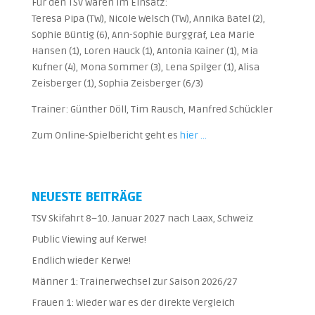
Für den TSV waren im Einsatz:
Teresa Pipa (TW), Nicole Welsch (TW), Annika Batel (2),
Sophie Büntig (6), Ann-Sophie Burggraf, Lea Marie
Hansen (1), Loren Hauck (1), Antonia Kainer (1), Mia
Kufner (4), Mona Sommer (3), Lena Spilger (1), Alisa
Zeisberger (1), Sophia Zeisberger (6/3)
Trainer: Günther Döll, Tim Rausch, Manfred Schückler
Zum Online-Spielbericht geht es
hier …
NEUESTE BEITRÄGE
TSV Skifahrt 8–10. Januar 2027 nach Laax, Schweiz
Public Viewing auf Kerwe!
Endlich wieder Kerwe!
Männer 1: Trainerwechsel zur Saison 2026/27
Frauen 1: Wieder war es der direkte Vergleich