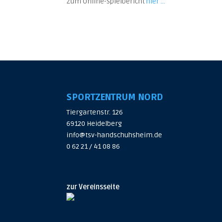
Zum Online-Spielbericht
hier …
SPORTZENTRUM NORD
Tiergartenstr. 126
69120 Heidelberg
info@tsv-handschuhsheim.de
0 62 21 / 41 08 86
zur Vereinsseite