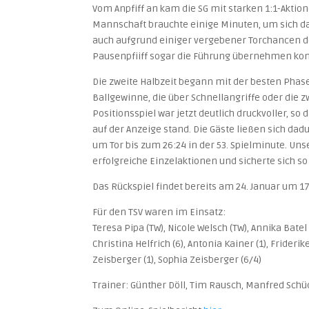
Vom Anpfiff an kam die SG mit starken 1:1-Akti
Mannschaft brauchte einige Minuten, um sich dar
auch aufgrund einiger vergebener Torchancen d
Pausenpfiiff sogar die Führung übernehmen ko
Die zweite Halbzeit begann mit der besten Phas
Ballgewinne, die über Schnellangriffe oder die 
Positionsspiel war jetzt deutlich druckvoller, so
auf der Anzeige stand. Die Gäste ließen sich da
um Tor bis zum 26:24 in der 53. Spielminute. Un
erfolgreiche Einzelaktionen und sicherte sich so
Das Rückspiel findet bereits am 24. Januar um 1
Für den TSV waren im Einsatz:
Teresa Pipa (TW), Nicole Welsch (TW), Annika Batel 
Christina Helfrich (6), Antonia Kainer (1), Frider
Zeisberger (1), Sophia Zeisberger (6/4)
Trainer: Günther Döll, Tim Rausch, Manfred Schü