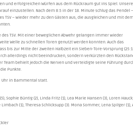
onen und erfolgreichen Würfen aus dem Rückraum gut ins Spiel. Unser
auf einzustellen. Nach dem 8:5 in der 18. Minute schlug das Pendel 
es TSV – wieder mehr zu den Gästen aus, die ausgleichen und mit de
nnten.
e des TSV. Mit einer beweglichen Abwehr gelangen immer wieder
zweite Welle zu schnellen Toren genutzt werden konnten. Auch das
 dass bis zur Mitte der zweiten Halbzeit ein Sieben-Tore-Vorsprung (25:1
durch allerdings nicht beeindrucken, sondern verkürzten den Rückstan
ser Team behielt jedoch die Nerven und verteidigte seine Führung durc
 die Punkte.
7 Uhr in Bammental statt.
(5), Sophie Büntig (2), Linda Fritz (1), Lea Marie Hansen (3), Loren Hauck
ike Limbach (1), Theresa Schlicksupp (3). Mona Sommer, Lena Spilger (1), 
ckler