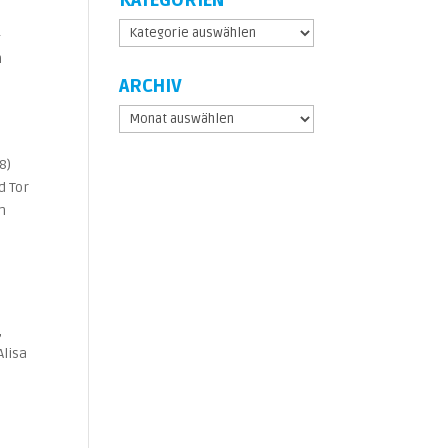
KATEGORIEN
e
Kategorien
–
m
ARCHIV
Archiv
8)
d Tor
h
,
Alisa